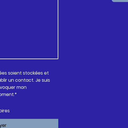
es soient stockées et
blir un contact. Je suis
révoquer mon
oment.*
oires
yer