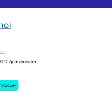
moi
.fr
, 67117 Quatzenheilm
 Accueil