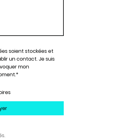
es soient stockées et
blir un contact. Je suis
révoquer mon
oment.*
oires
yer
és.