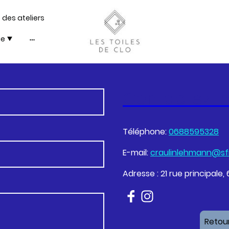
 des ateliers
ue
Contactez-
Téléphone:
0688595328
E-mail:
craulinlehmann@sfr
Adresse : 21 rue principale
Retour