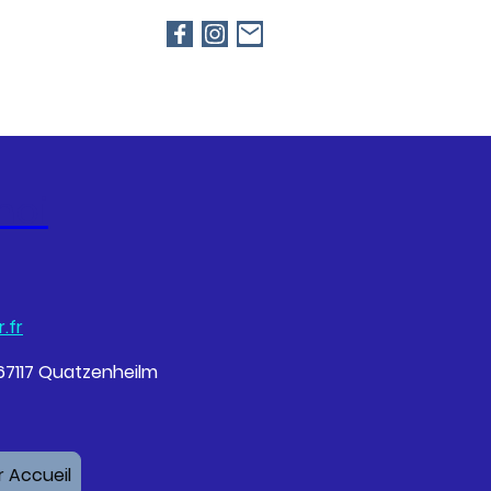
moi
.fr
, 67117 Quatzenheilm
 Accueil