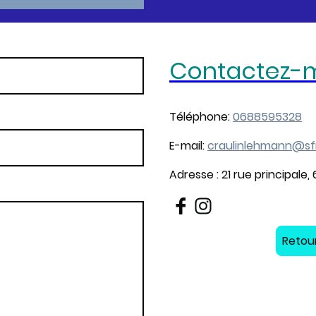
Contactez-
Téléphone:
0688595328
E-mail:
craulinlehmann@sfr
Adresse : 21 rue principale
Retour